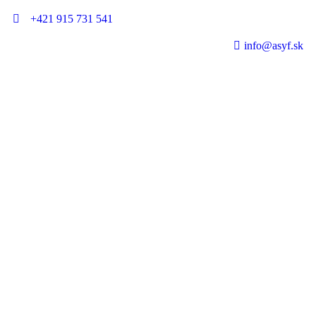
+421 915 731 541
info@asyf.sk