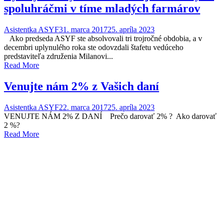
spoluhráčmi v tíme mladých farmárov
Asistentka ASYF
31. marca 2017
25. apríla 2023
Ako predseda ASYF ste absolvovali tri trojročné obdobia, a v
decembri uplynulého roka ste odovzdali štafetu vedúceho
predstaviteľa združenia Milanovi...
Read More
Venujte nám 2% z Vašich daní
Asistentka ASYF
22. marca 2017
25. apríla 2023
VENUJTE NÁM 2% Z DANÍ Prečo darovať 2% ? Ako darovať
2 %?
Read More