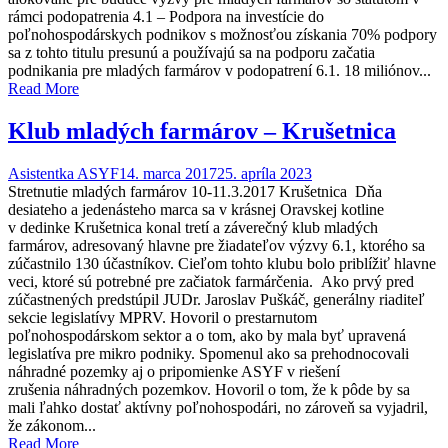
rámci podopatrenia 4.1 – Podpora na investície do
poľnohospodárskych podnikov s možnosťou získania 70% podpory
sa z tohto titulu presunú a používajú sa na podporu začatia
podnikania pre mladých farmárov v podopatrení 6.1. 18 miliónov...
Read More
Klub mladých farmárov – Krušetnica
Asistentka ASYF
14. marca 2017
25. apríla 2023
Stretnutie mladých farmárov 10-11.3.2017 Krušetnica Dňa
desiateho a jedenásteho marca sa v krásnej Oravskej kotline
v dedinke Krušetnica konal tretí a záverečný klub mladých
farmárov, adresovaný hlavne pre žiadateľov výzvy 6.1, ktorého sa
zúčastnilo 130 účastníkov. Cieľom tohto klubu bolo priblížiť hlavne
veci, ktoré sú potrebné pre začiatok farmárčenia. Ako prvý pred
zúčastnených predstúpil JUDr. Jaroslav Puškáč, generálny riaditeľ
sekcie legislatívy MPRV. Hovoril o prestarnutom
poľnohospodárskom sektor a o tom, ako by mala byť upravená
legislatíva pre mikro podniky. Spomenul ako sa prehodnocovali
náhradné pozemky aj o pripomienke ASYF v riešení
zrušenia náhradných pozemkov. Hovoril o tom, že k pôde by sa
mali ľahko dostať aktívny poľnohospodári, no zároveň sa vyjadril,
že zákonom...
Read More