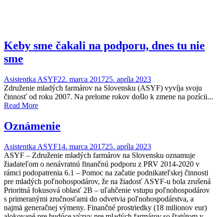
Keby sme čakali na podporu, dnes tu nie
sme
Asistentka ASYF
22. marca 2017
25. apríla 2023
Združenie mladých farmárov na Slovensku (ASYF) vyvíja svoju
činnosť od roku 2007. Na prelome rokov došlo k zmene na pozícii...
Read More
Oznámenie
Asistentka ASYF
14. marca 2017
25. apríla 2023
ASYF – Združenie mladých farmárov na Slovensku oznamuje
žiadateľom o nenávratnú finančnú podporu z PRV 2014-2020 v
rámci podopatrenia 6.1 – Pomoc na začatie podnikateľskej činnosti
pre mladých poľnohospodárov, že na žiadosť ASYF-u bola zrušená
Prioritná fokusová oblasť 2B – uľahčenie vstupu poľnohospodárov
s primeranými zručnosťami do odvetvia poľnohospodárstva, a
najmä generačnej výmeny. Finančné prostriedky (18 milionov eur)
alokované pre budúce výzvy pre mladých farmárov so štatútom v