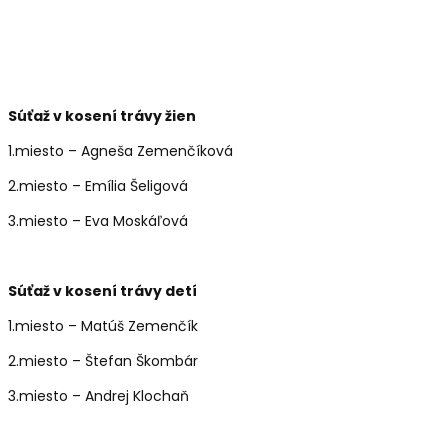
Súťaž v kosení trávy žien
1.miesto – Agneša Zemenčíková
2.miesto – Emília Šeligová
3.miesto – Eva Moskáľová
Súťaž v kosení trávy detí
1.miesto – Matúš Zemenčík
2.miesto – Štefan Škombár
3.miesto – Andrej Klochaň