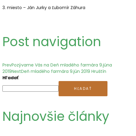
3. miesto – Ján Jurky a Ľubomír Záhura
Post navigation
Prev
Pozývame Vás na Deň mladého farmára 9.júna
2019
Next
Deň mladého farmára 9.jún 2019 Hruštín
Hľadať
HĽADAŤ
Najnovšie články