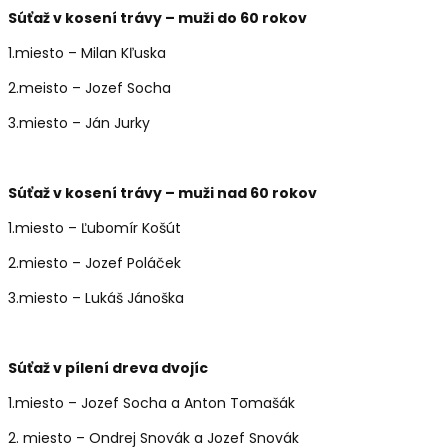
Súťaž v kosení trávy – muži do 60 rokov
1.miesto – Milan Kľuska
2.meisto – Jozef Socha
3.miesto – Ján Jurky
Súťaž v kosení trávy – muži nad 60 rokov
1.miesto – Ľubomír Košút
2.miesto – Jozef Poláček
3.miesto – Lukáš Jánoška
Súťaž v pílení dreva dvojíc
1.miesto – Jozef Socha a Anton Tomašák
2. miesto – Ondrej Snovák a Jozef Snovák