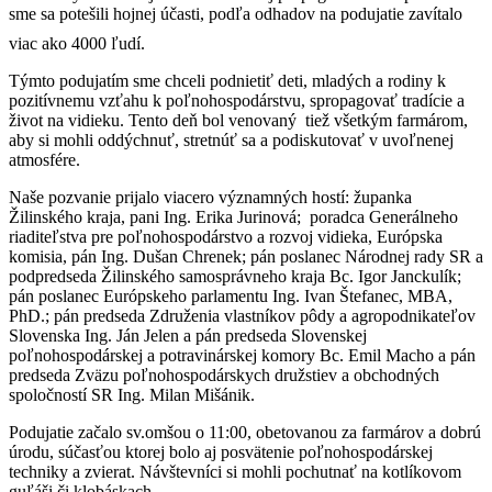
sme sa potešili hojnej účasti, podľa odhadov na podujatie zavítalo
viac ako 4000 ľudí.
Týmto podujatím sme chceli podnietiť deti, mladých a rodiny k
pozitívnemu vzťahu k poľnohospodárstvu, spropagovať tradície a
život na vidieku. Tento deň bol venovaný tiež všetkým farmárom,
aby si mohli oddýchnuť, stretnúť sa a podiskutovať v uvoľnenej
atmosfére.
Naše pozvanie prijalo viacero významných hostí: županka
Žilinského kraja, pani Ing. Erika Jurinová; poradca Generálneho
riaditeľstva pre poľnohospodárstvo a rozvoj vidieka, Európska
komisia, pán Ing. Dušan Chrenek; pán poslanec Národnej rady SR a
podpredseda Žilinského samosprávneho kraja Bc. Igor Janckulík;
pán poslanec Európskeho parlamentu Ing. Ivan Štefanec, MBA,
PhD.; pán predseda Združenia vlastníkov pôdy a agropodnikateľov
Slovenska Ing. Ján Jelen a pán predseda Slovenskej
poľnohospodárskej a potravinárskej komory Bc. Emil Macho a pán
predseda Zväzu poľnohospodárskych družstiev a obchodných
spoločností SR Ing. Milan Mišánik.
Podujatie začalo sv.omšou o 11:00, obetovanou za farmárov a dobrú
úrodu, súčasťou ktorej bolo aj posvätenie poľnohospodárskej
techniky a zvierat. Návštevníci si mohli pochutnať na kotlíkovom
guľáši či klobáskach.