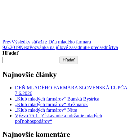
Prev
Výsledky súťaží z Dňa mladého farmára
9.6.2019
Next
Pozvánka na júlové zasadnutie predsedníctva
Hľadať
Hľadať
Najnovšie články
DEŇ MLADÉHO FARMÁRA SLOVENSKÁ ĽUPČA
7.6.2026
„Klub mladých farmárov“ Banská Bystrica
„Klub mladých farmárov“ Kežmarok
„Klub mladých farmárov“ Nitra
Výzva 75.1 „Získavanie a udržanie mladých
poľnohospodárov“
Najnovšie komentáre