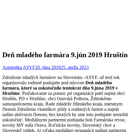
Deň mladého farmára 9.jún 2019 Hruštín
Asistentka ASYF
20. júna 2019
25. apríla 2023
Združenie mladých farmárov na Slovensku -ASYF, už tretí rok
organizovalo rodinné podujatie pod názvom
Deň mladého
farmára, ktoré sa uskutočnilo tentokrát dňa 9.júna 2019 v
Hruštíne
. Poďakovanie za pomoc pri organizácii patrí najmä obci
Hruštín, PD v Hruštíne, obci Oravská Polhora, Žilinskému
samosprávnemu kraju, Rade mládeže žilinského kraja, miestnym
členom Združenia vlastníkov pôdy a rodinných fariem a najmä
našim aktívnym členom, bez ktorých by sme toto podujatie nemohli
uskutočniť. Mediálnymi partnermi podujatia boli Farmárska revue,
noviny MY naša Orava, Roľnícke noviny, Slovenský chov a
Slovenský vidiek. Aj vďaka mediálnej propagácii našimi partnermi