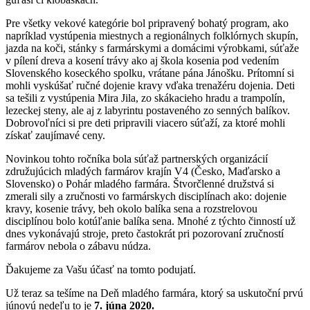
Pre všetky vekové kategórie bol pripravený bohatý program, ako
napríklad vystúpenia miestnych a regionálnych folklórnych skupín,
jazda na koči, stánky s farmárskymi a domácimi výrobkami, súťaže
v pílení dreva a kosení trávy ako aj škola kosenia pod vedením
Slovenského koseckého spolku, vrátane pána Jánošku. Prítomní si
mohli vyskúšať ručné dojenie kravy vďaka trenažéru dojenia. Deti
sa tešili z vystúpenia Mira Jila, zo skákacieho hradu a trampolín,
lezeckej steny, ale aj z labyrintu postaveného zo senných balíkov.
Dobrovoľníci si pre deti pripravili viacero súťaží, za ktoré mohli
získať zaujímavé ceny.
Novinkou tohto ročníka bola súťaž partnerských organizácií
združujúcich mladých farmárov krajín V4 (Česko, Maďarsko a
Slovensko) o Pohár mladého farmára. Štvorčlenné družstvá si
zmerali sily a zručnosti vo farmárskych disciplínach ako: dojenie
kravy, kosenie trávy, beh okolo balíka sena a rozstrelovou
disciplínou bolo kotúľanie balíka sena. Mnohé z týchto činností už
dnes vykonávajú stroje, preto častokrát pri pozorovaní zručností
farmárov nebola o zábavu núdza.
Ďakujeme za Vašu účasť na tomto podujatí.
Už teraz sa tešíme na Deň mladého farmára, ktorý sa uskutoční prvú
júnovú nedeľu to je
7. júna 2020.