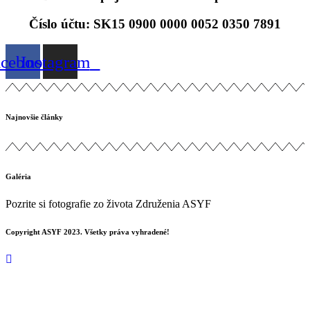
Bankové spojenie: Slovenská sporiteľňa
Číslo účtu: SK15 0900 0000 0052 0350 7891
acebook
Instagram
Najnovšie články
Galéria
Pozrite si fotografie zo života Združenia ASYF
Copyright ASYF 2023. Všetky práva vyhradené!