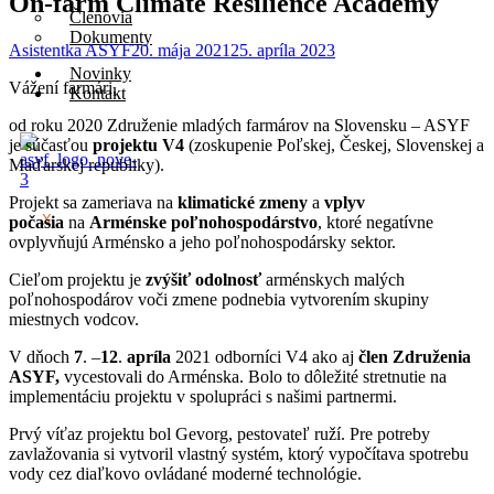
On-farm Climate Resilience Academy
Členovia
Dokumenty
Asistentka ASYF
20. mája 2021
25. apríla 2023
Novinky
Vážení farmári,
Kontakt
od roku 2020 Združenie mladých farmárov na Slovensku – ASYF
je súčasťou
projektu V4
(zoskupenie Poľskej, Českej, Slovenskej a
Maďarskej republiky).
Projekt sa zameriava na
klimatické zmeny
a
vplyv
X
počasia
na
Arménske poľnohospodárstvo
, ktoré negatívne
ovplyvňujú Arménsko a jeho poľnohospodársky sektor.
Cieľom projektu je
zvýšiť odolnosť
arménskych malých
poľnohospodárov voči zmene podnebia vytvorením skupiny
miestnych vodcov.
V dňoch
7
. –
12
.
apríla
2021 odborníci V4 ako aj
člen Združenia
ASYF,
vycestovali do Arménska. Bolo to dôležité stretnutie na
implementáciu projektu v spolupráci s našimi partnermi.
Prvý víťaz projektu bol Gevorg, pestovateľ ruží. Pre potreby
zavlažovania si vytvoril vlastný systém, ktorý vypočítava spotrebu
vody cez diaľkovo ovládané moderné technológie.