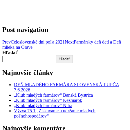
Post navigation
Prev
Celoslovenské dni poľa 2021
Next
Farmársky deň detí a Deň
mlieka na Orave
Hľadať
Hľadať
Najnovšie články
DEŇ MLADÉHO FARMÁRA SLOVENSKÁ ĽUPČA
7.6.2026
„Klub mladých farmárov“ Banská Bystrica
„Klub mladých farmárov“ Kežmarok
„Klub mladých farmárov“ Nitra
Výzva 75.1 „Získavanie a udržanie mladých
poľnohospodárov“