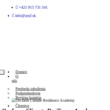
+421 915 731 541
info@asyf.sk
Domov
O
nás
Predseda združenia
Podpredsedovia
Revízna komisia
Členstvo