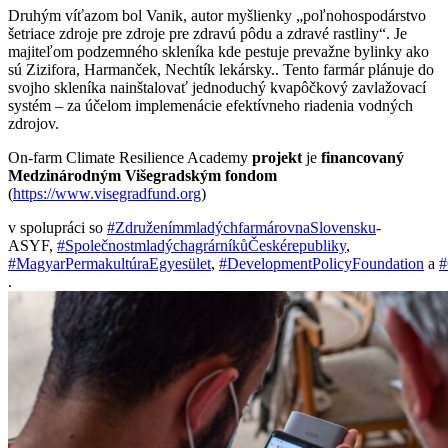
Druhým víťazom bol Vanik, autor myšlienky „poľnohospodárstvo
šetriace zdroje pre zdroje pre zdravú pôdu a zdravé rastliny“. Je
majiteľom podzemného skleníka kde pestuje prevažne bylinky ako
sú Zizifora, Harmanček, Nechtík lekársky.. Tento farmár plánuje do
svojho skleníka nainštalovať jednoduchý kvapôčkový zavlažovací
systém – za účelom implemenácie efektívneho riadenia vodných
zdrojov.
On-farm Climate Resilience Academy
projekt
je
financovaný
Medzinárodným Višegradským fondom
(
https://www.visegradfund.org
)
v spolupráci so
#ZdruženímmladýchfarmárovnaSlovensku
-
ASYF,
#SpolečnostmladýchagrárníkůČeskérepubliky
,
#MagyarPermakultúraEgyesület
,
#DevelopmentPolicyFoundation
a
#
.