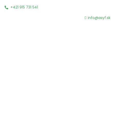
+421 915 731 541
info@asyf.sk