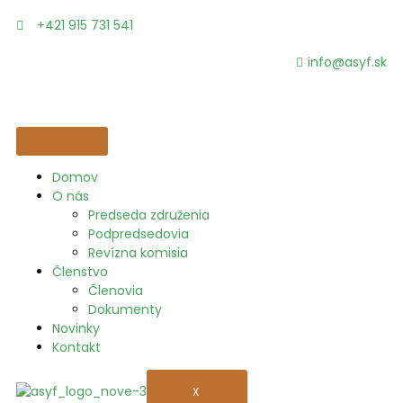
+421 915 731 541
info@asyf.sk
Domov
O nás
Predseda združenia
Podpredsedovia
Revízna komisia
Členstvo
Členovia
Dokumenty
Novinky
Kontakt
X