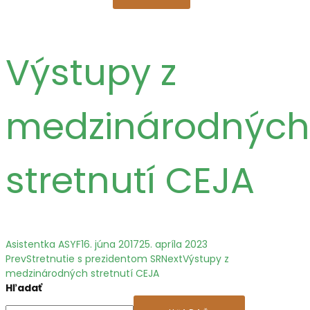
Výstupy z
medzinárodných
stretnutí CEJA
Asistentka ASYF
16. júna 2017
25. apríla 2023
Prev
Stretnutie s prezidentom SR
Next
Výstupy z
medzinárodných stretnutí CEJA
Hľadať