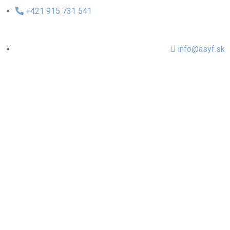
+421 915 731 541
info@asyf.sk