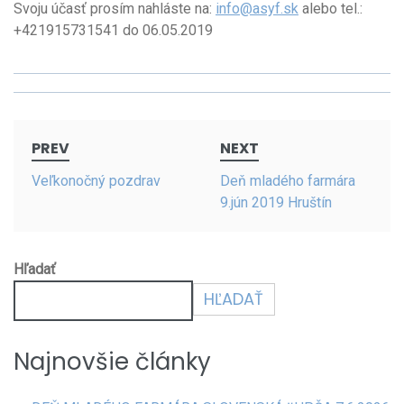
Svoju účasť prosím nahláste na:
info@asyf.sk
alebo tel.:
+421915731541 do 06.05.2019
PREV
NEXT
Veľkonočný pozdrav
Deň mladého farmára
9.jún 2019 Hruštín
Hľadať
HĽADAŤ
Najnovšie články