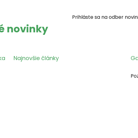
Prihláste sa na odber novin
té novinky
ka
Najnovšie články
Ga
Poz