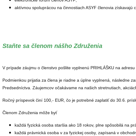
aktívnou spoluprácou na činnostiach ASYF členovia získavajú c
Staňte sa členom nášho Združenia
V prípade záujmu o členstvo pošlite vyplnenú PRIHLÁŠKU na adresu
Podmienkou prijatia za člena je riadne a úplne vyplnená, následne z
Predsedníctva.
Záujemcov očakávame na našich stretnutiach, akciác
Ročný príspevok činí 100,- EUR, čo je potrebné zaplatiť do 30.6.
prís
Členom Združenia môže byť
každá fyzická osoba staršia ako 18 rokov, plne spôsobilá na p
každá právnická osoba v za fyzickej osoby, zapísaná v obchodn