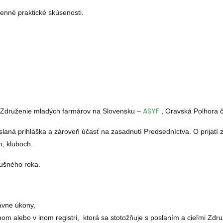
enné praktické skúsenosti.
ASYF
 Združenie mladých farmárov na Slovensku –
, Oravská Polhora 
aslaná prihláška a zároveň účasť na zasadnutí Predsedníctva.
O prijatí
h, kluboch.
lušného roka.
rávne úkony,
om alebo v inom registri,
ktorá sa stotožňuje s poslaním a cieľmi Združ