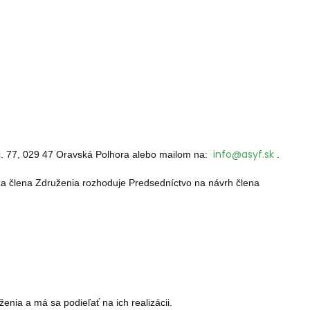
info@asyf.sk
č.
77, 029 47 Oravská Polhora alebo mailom na:
.
 za člena Združenia rozhoduje Predsedníctvo na návrh člena
enia a má sa podieľať na ich realizácii.