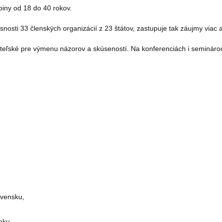
iny od 18 do 40 rokov.
osti 33 členských organizácií z 23 štátov, zastupuje tak záujmy viac 
iateľské pre výmenu názorov a skúseností.
Na konferenciách i semináro
ovensku,
eku,