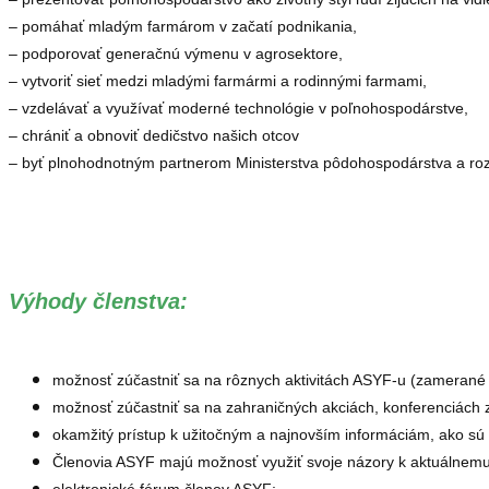
– pomáhať mladým farmárom v začatí podnikania,
– podporovať generačnú výmenu v agrosektore,
– vytvoriť sieť medzi mladými farmármi a rodinnými farmami,
– vzdelávať a využívať moderné technológie v poľnohospodárstve,
– chrániť a obnoviť dedičstvo našich otcov
– byť plnohodnotným partnerom Ministerstva pôdohospodárstva a roz
Výhody členstva:
možnosť zúčastniť sa na rôznych aktivitách ASYF-u (zamerané 
možnosť zúčastniť sa na zahraničných akciách, konferenciách
okamžitý prístup k užitočným a najnovším informáciám, ako sú
Členovia ASYF majú možnosť využiť svoje názory k aktuálnemu
elektronické fórum členov ASYF;