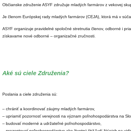
Občianske združenie ASYF združuje mladých farmárov z vekovej skup
Je členom Európskej rady mladých farmárov (CEJA), ktorá má v súčasn
ASYF organizuje pravidelné spoločné stretnutia členov, odborné i pr
získavame nové odborné – organizačné zručnosti.
Aké sú ciele Združenia?
Poslania a ciele združenia sú:
– chrániť a koordinovať záujmy mladých farmárov,
– upriamiť pozornosť verejnosti na význam poľnohospodárstva na Sl
– budovať moderné a udržateľné poľnohospodárstvo,
– prezentovať poľnohospodárstvo ako životný štýl ľudí žijúcich na vidi