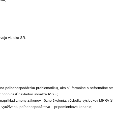
voja vidieka SR.
na poľnohospodársku problematiku), ako sú formálne a neformálne str
 z čoho časť nákladov uhrádza ASYF;
 napríklad zmeny zákonov, rôzne školenia, výsledky výsledkov MPRV S
 využívaniu poľnohospodárstva – pripomienkové konanie;