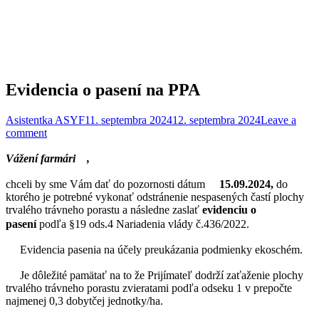
Evidencia o pasení na PPA
Asistentka ASYF
11. septembra 2024
12. septembra 2024
Leave a
comment
Vážení farmári
,
chceli by sme Vám dať do pozornosti dátum
15.09.2024,
do
ktorého je potrebné vykonať odstránenie nespasených častí plochy
trvalého trávneho porastu a následne zaslať
evidenciu o
pasení
podľa §19 ods.4 Nariadenia vlády č.436/2022.
Evidencia pasenia na účely preukázania podmienky ekoschém.
Je dôležité pamätať na to že Prijímateľ dodrží zaťaženie plochy
trvalého trávneho porastu zvieratami podľa odseku 1 v prepočte
najmenej 0,3 dobytčej jednotky/ha.