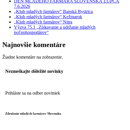
DEŇ MLADÉHO FARMÁRA SLOVENSKÁ ĽUPČA
7.6.2026
„Klub mladých farmárov“ Banská Bystrica
„Klub mladých farmárov“ Kežmarok
„Klub mladých farmárov“ Nitra
Výzva 75.1 „Získavanie a udržanie mladých
poľnohospodárov“
Najnovšie komentáre
Žiadne komentáre na zobrazenie.
Nezmeškajte
dôležité novinky
Prihláste sa na odber noviniek
Združenie mladých farmárov Slovenska