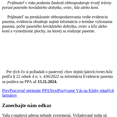
Prijímateľ v roku podania žiadosti obhospodaruje trvalý trávny
porast pasením hovädzieho dobytka, oviec, kôz alebo koní.
Prijímateľ na preukázanie obhospodarovania vedie evidenciu
pasenia, evidencia obsahuje najmä informáciu o termíne vykonania
pasenia, počte paseného hovädzieho dobytka, oviec a kôz alebo
koní a vymedzenie plochy, na ktorej sa realizuje pasenie.
Pre tých čo si požiadali o pastevný chov dojníc/jalovíc/oviec/kôz
podľa § 22 odsek 4 n. v. 436/2022 sa informácia Evidencie pasenia
sa podáva na PPA až
15.11.2024.
Prev
Pracovné stretnutie PPA
Next
Pozývame Vás na Kluby mladých
farmárov
Zanechajte nám odkaz
Vaša e-mailová adresa nebude zverejnená.
Vyžadované polia sú