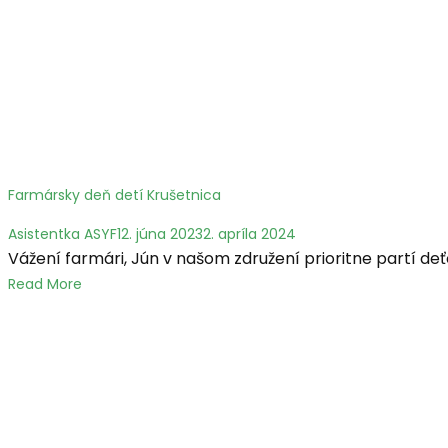
Farmársky deň detí Krušetnica
Asistentka ASYF
12. júna 2023
2. apríla 2024
Vážení farmári, Jún v našom združení prioritne partí de
Read More