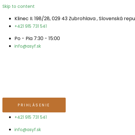
Skip to content
Klinec II. 198/28, 029 43 Zubrohlava , Slovenská repu
+421 915 731 541
Po - Pia 7:30 - 15:00
info@asyf.sk
PRIHLÁSENIE
+421 915 731 541
info@asyf.sk